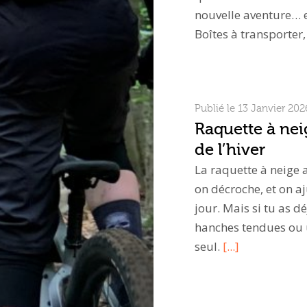
nouvelle aventure… 
Boîtes à transporter
Publié le 13 Janvier 202
Raquette à neig
de l’hiver
La raquette à neige a
on décroche, et on a
jour. Mais si tu as d
hanches tendues ou u
seul.
[...]