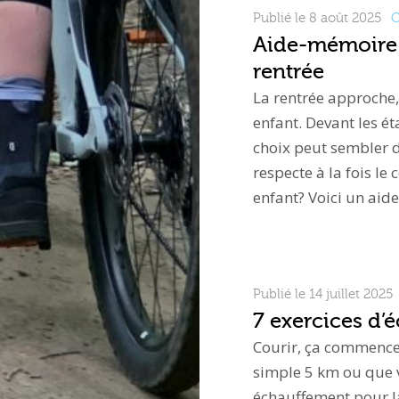
Publié le 8 août 2025
C
Aide-mémoire :
rentrée
La rentrée approche, 
enfant. Devant les ét
choix peut sembler di
respecte à la fois le
enfant? Voici un ai
Publié le 14 juillet 2025
7 exercices d’
Courir, ça commence
simple 5 km ou que 
échauffement pour la