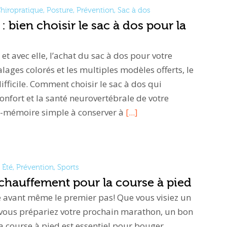
hiropratique
,
Posture
,
Prévention
,
Sac à dos
 bien choisir le sac à dos pour la
et avec elle, l’achat du sac à dos pour votre
alages colorés et les multiples modèles offerts, le
fficile. Comment choisir le sac à dos qui
 confort et la santé neurovertébrale de votre
de-mémoire simple à conserver à
[...]
Été
,
Prévention
,
Sports
échauffement pour la course à pied
 avant même le premier pas! Que vous visiez un
vous prépariez votre prochain marathon, un bon
 course à pied est essentiel pour bouger