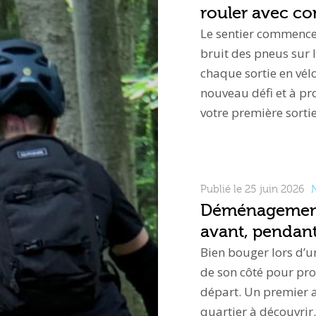
rouler avec con
Le sentier commence 
bruit des pneus sur l
chaque sortie en vél
nouveau défi et à pr
votre première sorti
Publié le 25 juin 2026
N
Déménagement 
avant, pendant
Bien bouger lors d’u
de son côté pour pro
départ. Un premier 
quartier à découvri