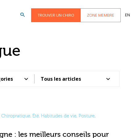
EN
TROUVER UN CHIRO
ZONE MEMBRE
gue
Chiropratique
,
Été
,
Habitudes de vie
,
Posture
,
ne : les meilleurs conseils pour