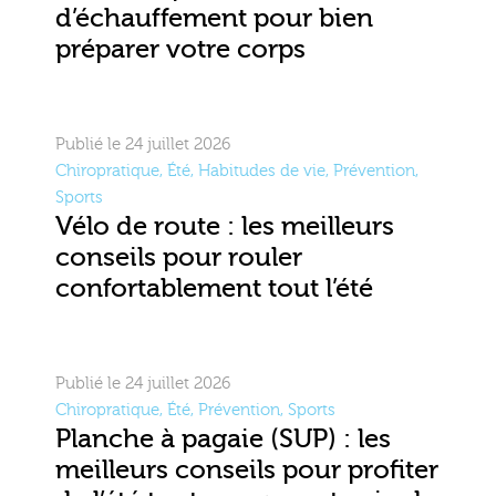
d’échauffement pour bien
préparer votre corps
Publié le 24 juillet 2026
Chiropratique
,
Été
,
Habitudes de vie
,
Prévention
,
Sports
Vélo de route : les meilleurs
conseils pour rouler
confortablement tout l’été
Publié le 24 juillet 2026
Chiropratique
,
Été
,
Prévention
,
Sports
Planche à pagaie (SUP) : les
meilleurs conseils pour profiter