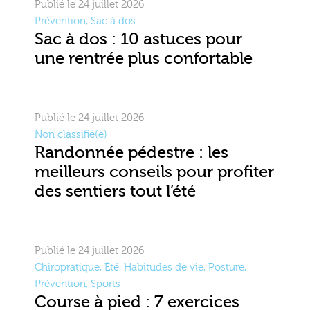
Publié le 24 juillet 2026
Prévention
,
Sac à dos
Sac à dos : 10 astuces pour
une rentrée plus confortable
Publié le 24 juillet 2026
Non classifié(e)
Randonnée pédestre : les
meilleurs conseils pour profiter
des sentiers tout l’été
Publié le 24 juillet 2026
Chiropratique
,
Été
,
Habitudes de vie
,
Posture
,
Prévention
,
Sports
Course à pied : 7 exercices