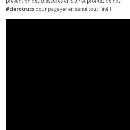
prévention des blessures en SUP et profitez de nos
#chirotrucs
pour pagayer en santé tout l’été !