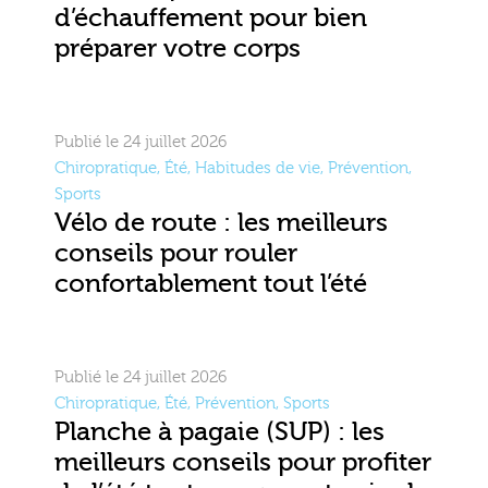
d’échauffement pour bien
préparer votre corps
Publié le 24 juillet 2026
Chiropratique
,
Été
,
Habitudes de vie
,
Prévention
,
Sports
Vélo de route : les meilleurs
conseils pour rouler
confortablement tout l’été
Publié le 24 juillet 2026
Chiropratique
,
Été
,
Prévention
,
Sports
Planche à pagaie (SUP) : les
meilleurs conseils pour profiter