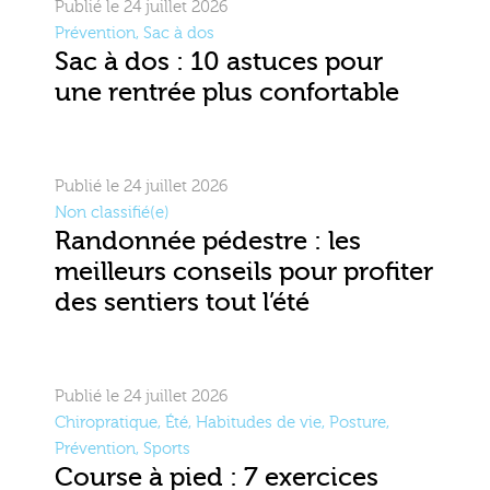
Publié le 24 juillet 2026
Prévention
,
Sac à dos
Sac à dos : 10 astuces pour
une rentrée plus confortable
Publié le 24 juillet 2026
Non classifié(e)
Randonnée pédestre : les
meilleurs conseils pour profiter
des sentiers tout l’été
Publié le 24 juillet 2026
Chiropratique
,
Été
,
Habitudes de vie
,
Posture
,
Prévention
,
Sports
Course à pied : 7 exercices