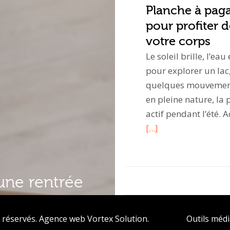
Planche à pagai
pour profiter d
votre corps
Le soleil brille, l’ea
pour explorer un lac
quelques mouvements
en pleine nature, la 
actif pendant l’été
[...]
une rentrée
 réservés.
Agence web
Vortex Solution
.
Outils méd