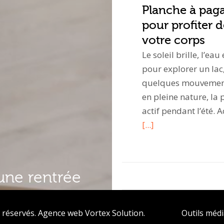
Planche à pagai
pour profiter d
votre corps
Le soleil brille, l’ea
pour explorer un lac
quelques mouvements
en pleine nature, la 
actif pendant l’été
[...]
une rentrée
 réservés.
Agence web
Vortex Solution
.
Outils méd