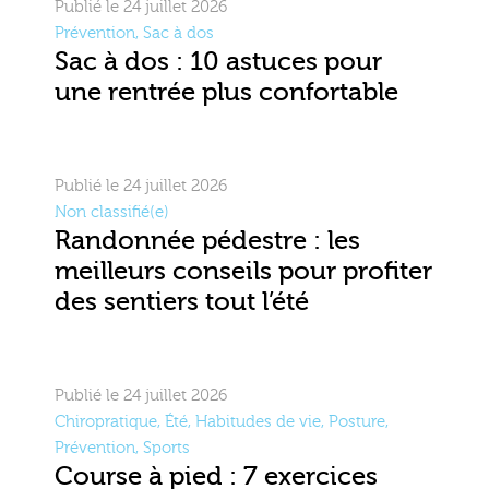
Publié le 24 juillet 2026
Prévention
,
Sac à dos
Sac à dos : 10 astuces pour
une rentrée plus confortable
Publié le 24 juillet 2026
Non classifié(e)
Randonnée pédestre : les
meilleurs conseils pour profiter
des sentiers tout l’été
Publié le 24 juillet 2026
Chiropratique
,
Été
,
Habitudes de vie
,
Posture
,
Prévention
,
Sports
Course à pied : 7 exercices