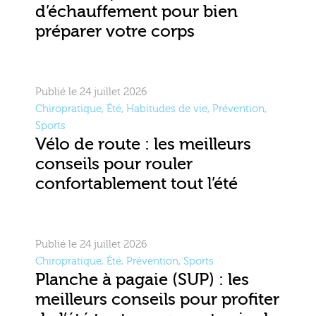
d’échauffement pour bien
préparer votre corps
Publié le 24 juillet 2026
Chiropratique
,
Été
,
Habitudes de vie
,
Prévention
,
Sports
Vélo de route : les meilleurs
conseils pour rouler
confortablement tout l’été
Publié le 24 juillet 2026
Chiropratique
,
Été
,
Prévention
,
Sports
Planche à pagaie (SUP) : les
meilleurs conseils pour profiter