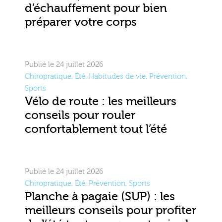
d’échauffement pour bien
préparer votre corps
Publié le 24 juillet 2026
Chiropratique
,
Été
,
Habitudes de vie
,
Prévention
,
Sports
Vélo de route : les meilleurs
conseils pour rouler
confortablement tout l’été
Publié le 24 juillet 2026
Chiropratique
,
Été
,
Prévention
,
Sports
Planche à pagaie (SUP) : les
meilleurs conseils pour profiter