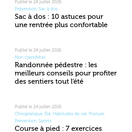
Publié le 24 juillet 2026
Prévention
,
Sac à dos
Sac à dos : 10 astuces pour
une rentrée plus confortable
Publié le 24 juillet 2026
Non classifié(e)
Randonnée pédestre : les
meilleurs conseils pour profiter
des sentiers tout l’été
Publié le 24 juillet 2026
Chiropratique
,
Été
,
Habitudes de vie
,
Posture
,
Prévention
,
Sports
Course à pied : 7 exercices