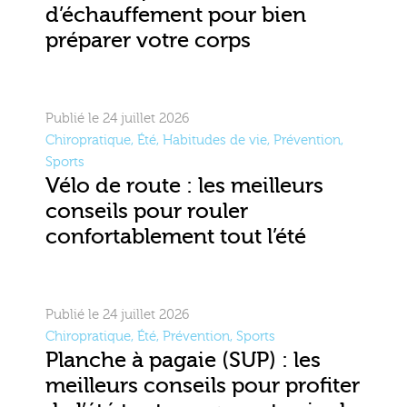
d’échauffement pour bien
préparer votre corps
Publié le 24 juillet 2026
Chiropratique
,
Été
,
Habitudes de vie
,
Prévention
,
Sports
Vélo de route : les meilleurs
conseils pour rouler
confortablement tout l’été
Publié le 24 juillet 2026
Chiropratique
,
Été
,
Prévention
,
Sports
Planche à pagaie (SUP) : les
meilleurs conseils pour profiter