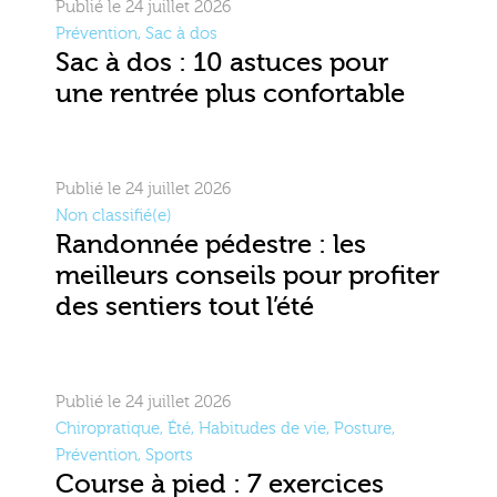
Publié le 24 juillet 2026
Prévention
,
Sac à dos
Sac à dos : 10 astuces pour
une rentrée plus confortable
Publié le 24 juillet 2026
Non classifié(e)
Randonnée pédestre : les
meilleurs conseils pour profiter
des sentiers tout l’été
Publié le 24 juillet 2026
Chiropratique
,
Été
,
Habitudes de vie
,
Posture
,
Prévention
,
Sports
Course à pied : 7 exercices