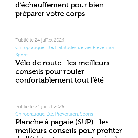
d’échauffement pour bien
préparer votre corps
Publié le 24 juillet 2026
Chiropratique
,
Été
,
Habitudes de vie
,
Prévention
,
Sports
Vélo de route : les meilleurs
conseils pour rouler
confortablement tout l’été
Publié le 24 juillet 2026
Chiropratique
,
Été
,
Prévention
,
Sports
Planche à pagaie (SUP) : les
meilleurs conseils pour profiter