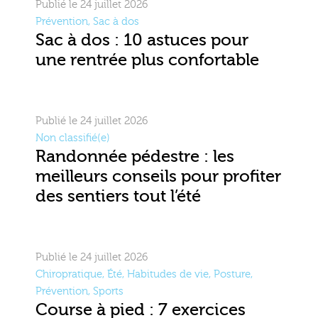
Publié le 24 juillet 2026
Prévention
,
Sac à dos
Sac à dos : 10 astuces pour
une rentrée plus confortable
Publié le 24 juillet 2026
Non classifié(e)
Randonnée pédestre : les
meilleurs conseils pour profiter
des sentiers tout l’été
Publié le 24 juillet 2026
Chiropratique
,
Été
,
Habitudes de vie
,
Posture
,
Prévention
,
Sports
Course à pied : 7 exercices