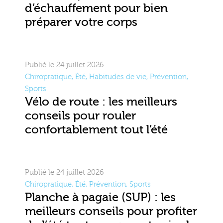
d’échauffement pour bien
préparer votre corps
Publié le 24 juillet 2026
Chiropratique
,
Été
,
Habitudes de vie
,
Prévention
,
Sports
Vélo de route : les meilleurs
conseils pour rouler
confortablement tout l’été
Publié le 24 juillet 2026
Chiropratique
,
Été
,
Prévention
,
Sports
Planche à pagaie (SUP) : les
meilleurs conseils pour profiter