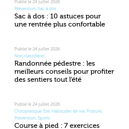
Publié le 24 juillet 2026
Prévention
,
Sac à dos
Sac à dos : 10 astuces pour
une rentrée plus confortable
Publié le 24 juillet 2026
Non classifié(e)
Randonnée pédestre : les
meilleurs conseils pour profiter
des sentiers tout l’été
Publié le 24 juillet 2026
Chiropratique
,
Été
,
Habitudes de vie
,
Posture
,
Prévention
,
Sports
Course à pied : 7 exercices