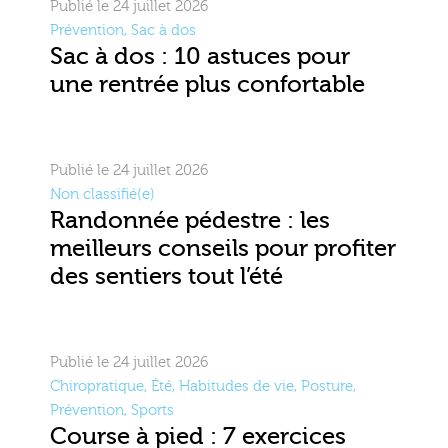
Publié le 24 juillet 2026
Prévention
,
Sac à dos
Sac à dos : 10 astuces pour
une rentrée plus confortable
Publié le 24 juillet 2026
Non classifié(e)
Randonnée pédestre : les
meilleurs conseils pour profiter
des sentiers tout l’été
Publié le 24 juillet 2026
Chiropratique
,
Été
,
Habitudes de vie
,
Posture
,
Prévention
,
Sports
Course à pied : 7 exercices