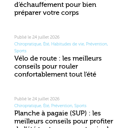
d’échauffement pour bien
préparer votre corps
Publié le 24 juillet 2026
Chiropratique
,
Été
,
Habitudes de vie
,
Prévention
,
Sports
Vélo de route : les meilleurs
conseils pour rouler
confortablement tout l’été
Publié le 24 juillet 2026
Chiropratique
,
Été
,
Prévention
,
Sports
Planche à pagaie (SUP) : les
meilleurs conseils pour profiter