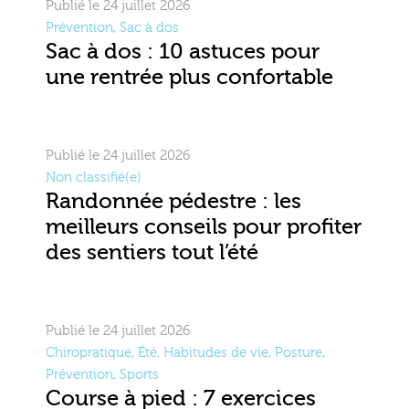
Publié le 24 juillet 2026
Prévention
,
Sac à dos
Sac à dos : 10 astuces pour
une rentrée plus confortable
Publié le 24 juillet 2026
Non classifié(e)
Randonnée pédestre : les
meilleurs conseils pour profiter
des sentiers tout l’été
Publié le 24 juillet 2026
Chiropratique
,
Été
,
Habitudes de vie
,
Posture
,
Prévention
,
Sports
Course à pied : 7 exercices