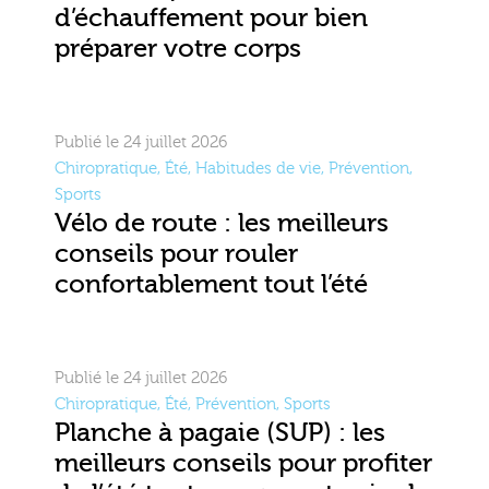
d’échauffement pour bien
préparer votre corps
Publié le 24 juillet 2026
Chiropratique
,
Été
,
Habitudes de vie
,
Prévention
,
Sports
Vélo de route : les meilleurs
conseils pour rouler
confortablement tout l’été
Publié le 24 juillet 2026
Chiropratique
,
Été
,
Prévention
,
Sports
Planche à pagaie (SUP) : les
meilleurs conseils pour profiter