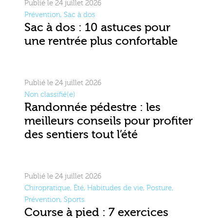
Publié le 24 juillet 2026
Prévention
,
Sac à dos
Sac à dos : 10 astuces pour
une rentrée plus confortable
Publié le 24 juillet 2026
Non classifié(e)
Randonnée pédestre : les
meilleurs conseils pour profiter
des sentiers tout l’été
Publié le 24 juillet 2026
Chiropratique
,
Été
,
Habitudes de vie
,
Posture
,
Prévention
,
Sports
Course à pied : 7 exercices