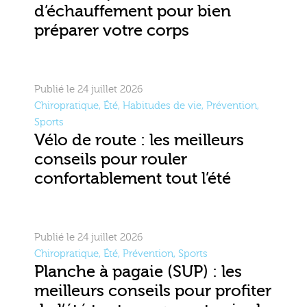
d’échauffement pour bien
préparer votre corps
Publié le 24 juillet 2026
Chiropratique
,
Été
,
Habitudes de vie
,
Prévention
,
Sports
Vélo de route : les meilleurs
conseils pour rouler
confortablement tout l’été
Publié le 24 juillet 2026
Chiropratique
,
Été
,
Prévention
,
Sports
Planche à pagaie (SUP) : les
meilleurs conseils pour profiter