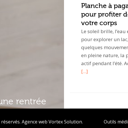
Planche à pagai
pour profiter d
votre corps
Le soleil brille, l’ea
pour explorer un lac
quelques mouvements
en pleine nature, la 
actif pendant l’été
[...]
une rentrée
 réservés.
Agence web
Vortex Solution
.
Outils méd