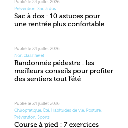
Publié le 24 juillet 2026
Prévention
,
Sac à dos
Sac à dos : 10 astuces pour
une rentrée plus confortable
Publié le 24 juillet 2026
Non classifié(e)
Randonnée pédestre : les
meilleurs conseils pour profiter
des sentiers tout l’été
Publié le 24 juillet 2026
Chiropratique
,
Été
,
Habitudes de vie
,
Posture
,
Prévention
,
Sports
Course à pied : 7 exercices