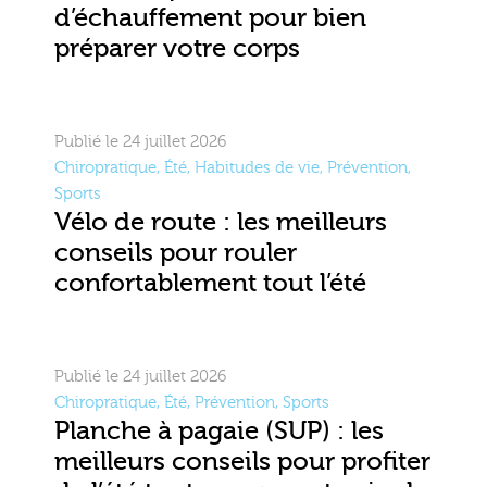
d’échauffement pour bien
préparer votre corps
Publié le 24 juillet 2026
Chiropratique
,
Été
,
Habitudes de vie
,
Prévention
,
Sports
Vélo de route : les meilleurs
conseils pour rouler
confortablement tout l’été
Publié le 24 juillet 2026
Chiropratique
,
Été
,
Prévention
,
Sports
Planche à pagaie (SUP) : les
meilleurs conseils pour profiter