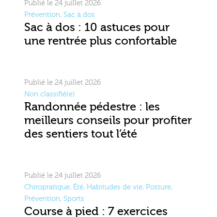
Publié le 24 juillet 2026
Prévention
,
Sac à dos
Sac à dos : 10 astuces pour
une rentrée plus confortable
Publié le 24 juillet 2026
Non classifié(e)
Randonnée pédestre : les
meilleurs conseils pour profiter
des sentiers tout l’été
Publié le 24 juillet 2026
Chiropratique
,
Été
,
Habitudes de vie
,
Posture
,
Prévention
,
Sports
Course à pied : 7 exercices