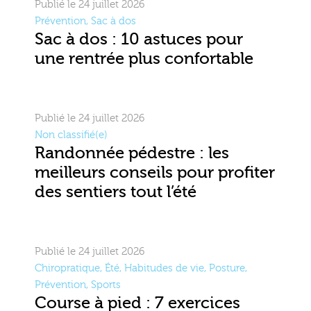
Publié le 24 juillet 2026
Prévention
,
Sac à dos
Sac à dos : 10 astuces pour
une rentrée plus confortable
Publié le 24 juillet 2026
Non classifié(e)
Randonnée pédestre : les
meilleurs conseils pour profiter
des sentiers tout l’été
Publié le 24 juillet 2026
Chiropratique
,
Été
,
Habitudes de vie
,
Posture
,
Prévention
,
Sports
Course à pied : 7 exercices