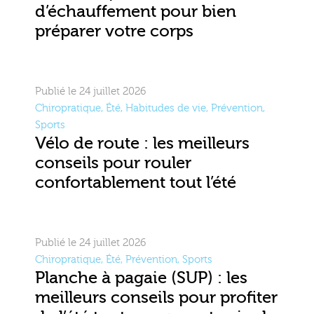
d’échauffement pour bien
préparer votre corps
Publié le 24 juillet 2026
Chiropratique
,
Été
,
Habitudes de vie
,
Prévention
,
Sports
Vélo de route : les meilleurs
conseils pour rouler
confortablement tout l’été
Publié le 24 juillet 2026
Chiropratique
,
Été
,
Prévention
,
Sports
Planche à pagaie (SUP) : les
meilleurs conseils pour profiter