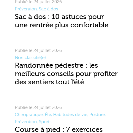
Publié le 24 juillet 2026
Prévention
,
Sac à dos
Sac à dos : 10 astuces pour
une rentrée plus confortable
Publié le 24 juillet 2026
Non classifié(e)
Randonnée pédestre : les
meilleurs conseils pour profiter
des sentiers tout l’été
Publié le 24 juillet 2026
Chiropratique
,
Été
,
Habitudes de vie
,
Posture
,
Prévention
,
Sports
Course à pied : 7 exercices