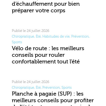
d’échauffement pour bien
préparer votre corps
Publié le 24 juillet 2026
Chiropratique
,
Été
,
Habitudes de vie
,
Prévention
,
Sports
Vélo de route : les meilleurs
conseils pour rouler
confortablement tout l’été
Publié le 24 juillet 2026
Chiropratique
,
Été
,
Prévention
,
Sports
Planche à pagaie (SUP) : les
meilleurs conseils pour profiter