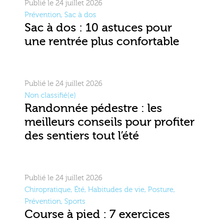
Publié le 24 juillet 2026
Prévention
,
Sac à dos
Sac à dos : 10 astuces pour
une rentrée plus confortable
Publié le 24 juillet 2026
Non classifié(e)
Randonnée pédestre : les
meilleurs conseils pour profiter
des sentiers tout l’été
Publié le 24 juillet 2026
Chiropratique
,
Été
,
Habitudes de vie
,
Posture
,
Prévention
,
Sports
Course à pied : 7 exercices