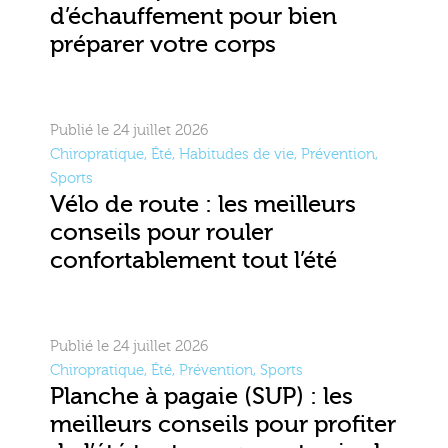
d’échauffement pour bien
préparer votre corps
Publié le 24 juillet 2026
Chiropratique
,
Été
,
Habitudes de vie
,
Prévention
,
Sports
Vélo de route : les meilleurs
conseils pour rouler
confortablement tout l’été
Publié le 24 juillet 2026
Chiropratique
,
Été
,
Prévention
,
Sports
Planche à pagaie (SUP) : les
meilleurs conseils pour profiter