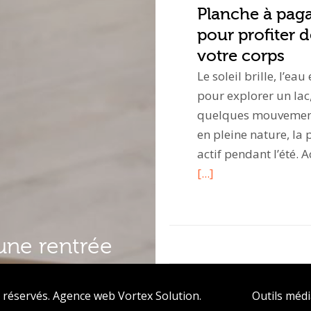
Planche à pagai
pour profiter d
votre corps
Le soleil brille, l’ea
pour explorer un lac
quelques mouvements
en pleine nature, la 
actif pendant l’été
[...]
une rentrée
 réservés.
Agence web
Vortex Solution
.
Outils méd