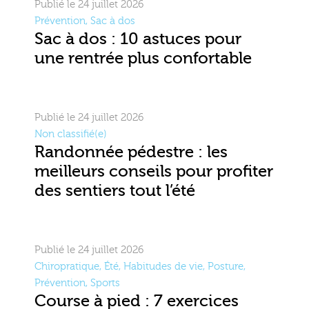
Publié le 24 juillet 2026
Prévention
,
Sac à dos
Sac à dos : 10 astuces pour
une rentrée plus confortable
Publié le 24 juillet 2026
Non classifié(e)
Randonnée pédestre : les
meilleurs conseils pour profiter
des sentiers tout l’été
Publié le 24 juillet 2026
Chiropratique
,
Été
,
Habitudes de vie
,
Posture
,
Prévention
,
Sports
Course à pied : 7 exercices