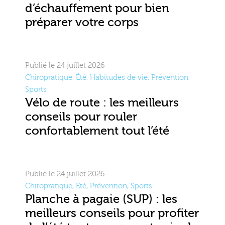
d’échauffement pour bien
préparer votre corps
Publié le 24 juillet 2026
Chiropratique
,
Été
,
Habitudes de vie
,
Prévention
,
Sports
Vélo de route : les meilleurs
conseils pour rouler
confortablement tout l’été
Publié le 24 juillet 2026
Chiropratique
,
Été
,
Prévention
,
Sports
Planche à pagaie (SUP) : les
meilleurs conseils pour profiter