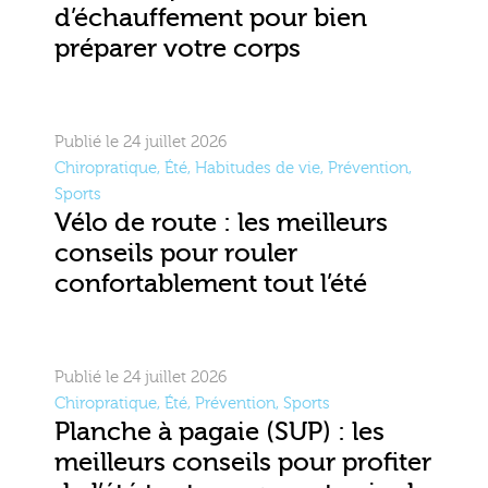
d’échauffement pour bien
préparer votre corps
Publié le 24 juillet 2026
Chiropratique
,
Été
,
Habitudes de vie
,
Prévention
,
Sports
Vélo de route : les meilleurs
conseils pour rouler
confortablement tout l’été
Publié le 24 juillet 2026
Chiropratique
,
Été
,
Prévention
,
Sports
Planche à pagaie (SUP) : les
meilleurs conseils pour profiter