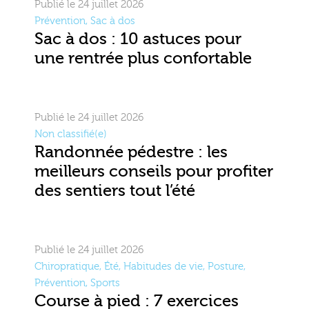
Publié le 24 juillet 2026
Prévention
,
Sac à dos
Sac à dos : 10 astuces pour
une rentrée plus confortable
Publié le 24 juillet 2026
Non classifié(e)
Randonnée pédestre : les
meilleurs conseils pour profiter
des sentiers tout l’été
Publié le 24 juillet 2026
Chiropratique
,
Été
,
Habitudes de vie
,
Posture
,
Prévention
,
Sports
Course à pied : 7 exercices