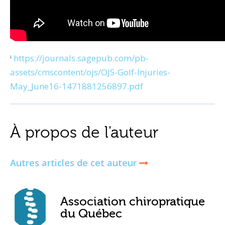
ⁱ
https://journals.sagepub.com/pb-
assets/cmscontent/ojs/OJS-Golf-Injuries-
May_June16-1471881256897.pdf
À propos de l'auteur
Autres articles de cet auteur
Association chiropratique
du Québec