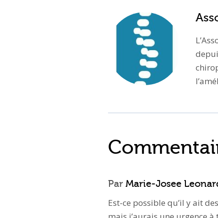
Ass
L’Ass
depui
chiro
l’amé
Commentai
Par
Marie-Josee Leonar
Est-ce possible qu’il y ait 
mais j’aurais une urgence à t