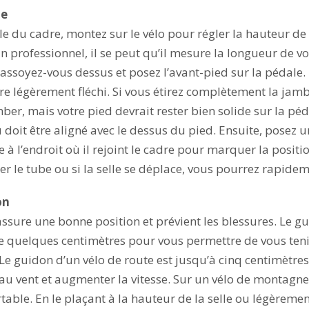
le
le du cadre, montez sur le vélo pour régler la hauteur de l
 un professionnel, il se peut qu’il mesure la longueur de vo
, assoyez-vous dessus et posez l’avant-pied sur la pédale.
tre légèrement fléchi. Si vous étirez complètement la jamb
ber, mais votre pied devrait rester bien solide sur la pé
u doit être aligné avec le dessus du pied. Ensuite, posez
e à l’endroit où il rejoint le cadre pour marquer la positio
er le tube ou si la selle se déplace, vous pourrez rapidem
on
sure une bonne position et prévient les blessures. Le gu
 de quelques centimètres pour vous permettre de vous teni
Le guidon d’un vélo de route est jusqu’à cinq centimètres 
e au vent et augmenter la vitesse. Sur un vélo de montagn
table. En le plaçant à la hauteur de la selle ou légèremen