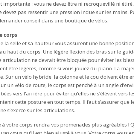
t importante : vous ne devez être ni recroquevillé ni étiré
ne devez pas ressentir une pression indue sur les mains. 
 demander conseil dans une boutique de vélos.
re corps
 de la selle et sa hauteur vous assurent une bonne positi
au haut du corps. Une légère flexion des bras sur le guid
rticulation ne devrait être bloquée pour éviter les blessu
ent être légères, comme si vous jouiez du piano. La maje
lle. Sur un vélo hybride, la colonne et le cou doivent être 
ur un vélo de route, le corps est penché à un angle d’envi
es vers l’arrière pour éviter qu’elles ne s’élèvent vers le
enir cette posture en tout temps. Il faut s’assurer que le
e s’exerce sur les articulations.
 à votre corps rendra vos promenades plus agréables ! Q
surez-vous qu’il est bien ajusté à vous. Votre corps vous e