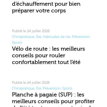
d’échauffement pour bien
préparer votre corps
Publié le 24 juillet 2026
Chiropratique
,
Été
,
Habitudes de vie
,
Prévention
,
Sports
Vélo de route : les meilleurs
conseils pour rouler
confortablement tout l’été
Publié le 24 juillet 2026
Chiropratique
,
Été
,
Prévention
,
Sports
Planche à pagaie (SUP) : les
meilleurs conseils pour profiter