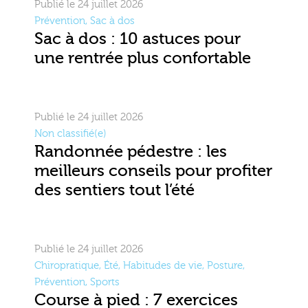
Publié le 24 juillet 2026
Prévention
,
Sac à dos
Sac à dos : 10 astuces pour
une rentrée plus confortable
Publié le 24 juillet 2026
Non classifié(e)
Randonnée pédestre : les
meilleurs conseils pour profiter
des sentiers tout l’été
Publié le 24 juillet 2026
Chiropratique
,
Été
,
Habitudes de vie
,
Posture
,
Prévention
,
Sports
Course à pied : 7 exercices