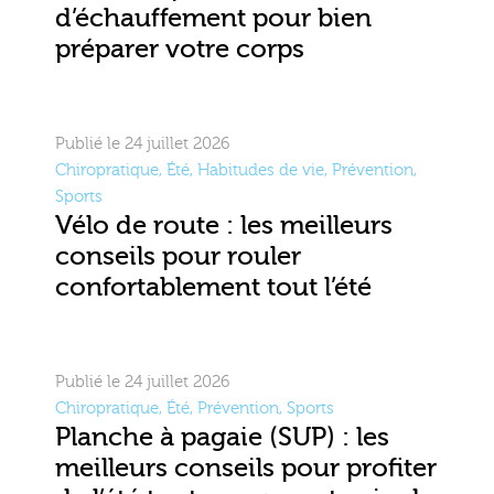
d’échauffement pour bien
préparer votre corps
Publié le 24 juillet 2026
Chiropratique
,
Été
,
Habitudes de vie
,
Prévention
,
Sports
Vélo de route : les meilleurs
conseils pour rouler
confortablement tout l’été
Publié le 24 juillet 2026
Chiropratique
,
Été
,
Prévention
,
Sports
Planche à pagaie (SUP) : les
meilleurs conseils pour profiter