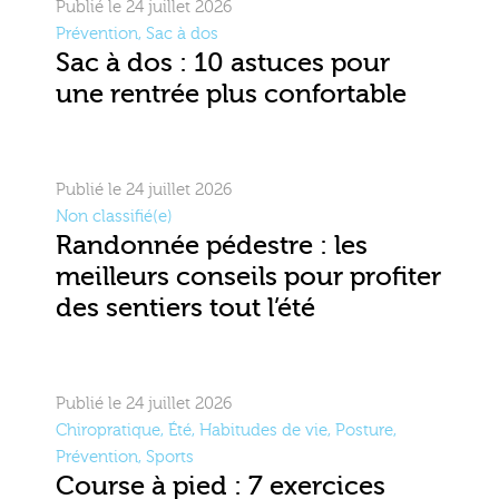
Publié le 24 juillet 2026
Prévention
,
Sac à dos
Sac à dos : 10 astuces pour
une rentrée plus confortable
Publié le 24 juillet 2026
Non classifié(e)
Randonnée pédestre : les
meilleurs conseils pour profiter
des sentiers tout l’été
Publié le 24 juillet 2026
Chiropratique
,
Été
,
Habitudes de vie
,
Posture
,
Prévention
,
Sports
Course à pied : 7 exercices