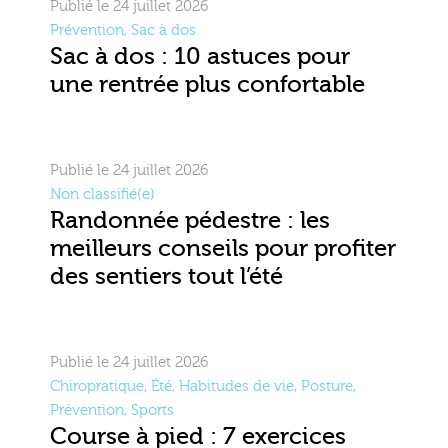
Publié le 24 juillet 2026
Prévention
,
Sac à dos
Sac à dos : 10 astuces pour
une rentrée plus confortable
Publié le 24 juillet 2026
Non classifié(e)
Randonnée pédestre : les
meilleurs conseils pour profiter
des sentiers tout l’été
Publié le 24 juillet 2026
Chiropratique
,
Été
,
Habitudes de vie
,
Posture
,
Prévention
,
Sports
Course à pied : 7 exercices