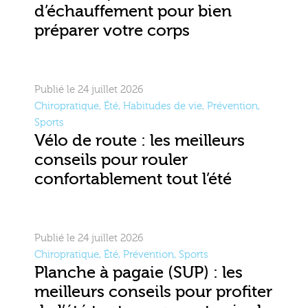
d’échauffement pour bien
préparer votre corps
Publié le 24 juillet 2026
Chiropratique
,
Été
,
Habitudes de vie
,
Prévention
,
Sports
Vélo de route : les meilleurs
conseils pour rouler
confortablement tout l’été
Publié le 24 juillet 2026
Chiropratique
,
Été
,
Prévention
,
Sports
Planche à pagaie (SUP) : les
meilleurs conseils pour profiter