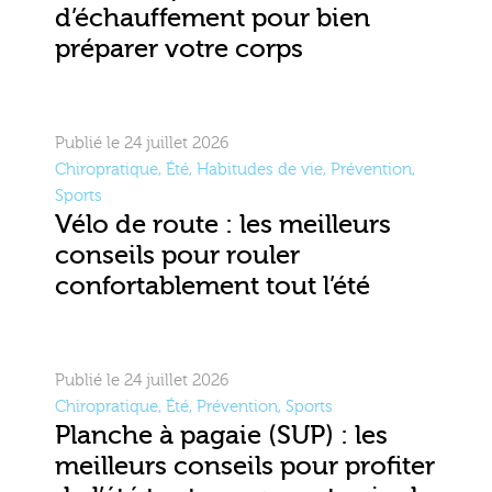
d’échauffement pour bien
préparer votre corps
Publié le 24 juillet 2026
Chiropratique
,
Été
,
Habitudes de vie
,
Prévention
,
Sports
Vélo de route : les meilleurs
conseils pour rouler
confortablement tout l’été
Publié le 24 juillet 2026
Chiropratique
,
Été
,
Prévention
,
Sports
Planche à pagaie (SUP) : les
meilleurs conseils pour profiter