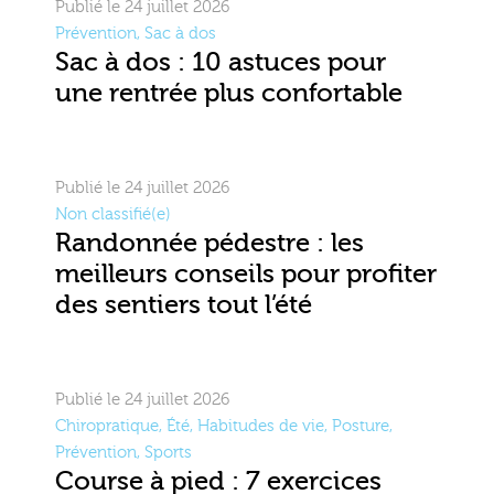
Publié le 24 juillet 2026
Prévention
,
Sac à dos
Sac à dos : 10 astuces pour
une rentrée plus confortable
Publié le 24 juillet 2026
Non classifié(e)
Randonnée pédestre : les
meilleurs conseils pour profiter
des sentiers tout l’été
Publié le 24 juillet 2026
Chiropratique
,
Été
,
Habitudes de vie
,
Posture
,
Prévention
,
Sports
Course à pied : 7 exercices