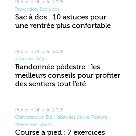
Publié le 24 juillet 2026
Prévention
,
Sac à dos
Sac à dos : 10 astuces pour
une rentrée plus confortable
Publié le 24 juillet 2026
Non classifié(e)
Randonnée pédestre : les
meilleurs conseils pour profiter
des sentiers tout l’été
Publié le 24 juillet 2026
Chiropratique
,
Été
,
Habitudes de vie
,
Posture
,
Prévention
,
Sports
Course à pied : 7 exercices