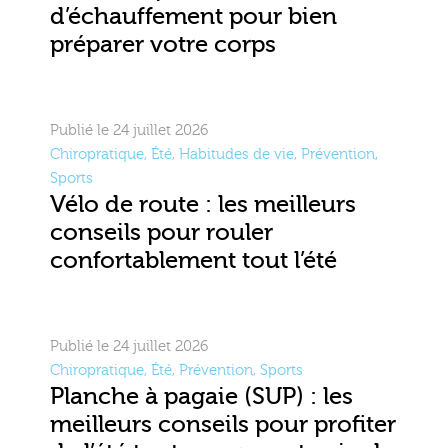
d’échauffement pour bien
préparer votre corps
Publié le 24 juillet 2026
Chiropratique
,
Été
,
Habitudes de vie
,
Prévention
,
Sports
Vélo de route : les meilleurs
conseils pour rouler
confortablement tout l’été
Publié le 24 juillet 2026
Chiropratique
,
Été
,
Prévention
,
Sports
Planche à pagaie (SUP) : les
meilleurs conseils pour profiter