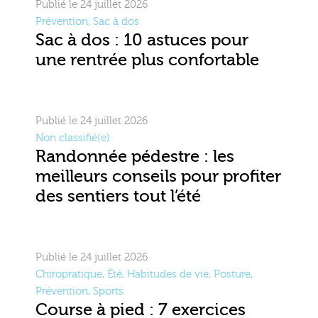
Publié le 24 juillet 2026
Prévention
,
Sac à dos
Sac à dos : 10 astuces pour
une rentrée plus confortable
Publié le 24 juillet 2026
Non classifié(e)
Randonnée pédestre : les
meilleurs conseils pour profiter
des sentiers tout l’été
Publié le 24 juillet 2026
Chiropratique
,
Été
,
Habitudes de vie
,
Posture
,
Prévention
,
Sports
Course à pied : 7 exercices