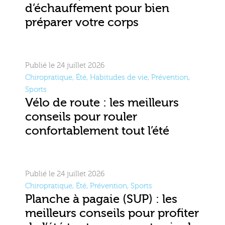
d’échauffement pour bien
préparer votre corps
Publié le 24 juillet 2026
Chiropratique
,
Été
,
Habitudes de vie
,
Prévention
,
Sports
Vélo de route : les meilleurs
conseils pour rouler
confortablement tout l’été
Publié le 24 juillet 2026
Chiropratique
,
Été
,
Prévention
,
Sports
Planche à pagaie (SUP) : les
meilleurs conseils pour profiter