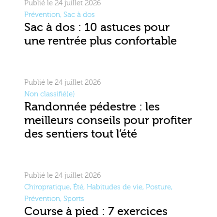
Publié le 24 juillet 2026
Prévention
,
Sac à dos
Sac à dos : 10 astuces pour
une rentrée plus confortable
Publié le 24 juillet 2026
Non classifié(e)
Randonnée pédestre : les
meilleurs conseils pour profiter
des sentiers tout l’été
Publié le 24 juillet 2026
Chiropratique
,
Été
,
Habitudes de vie
,
Posture
,
Prévention
,
Sports
Course à pied : 7 exercices