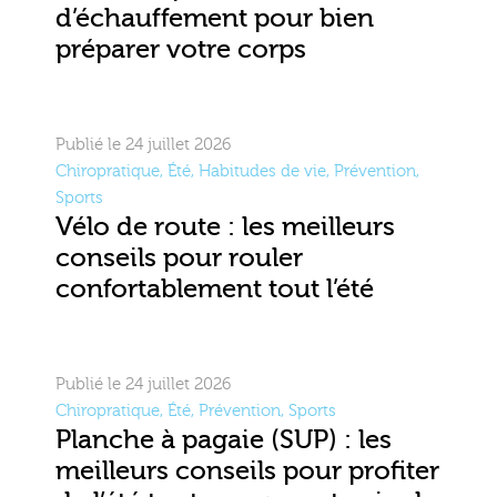
d’échauffement pour bien
préparer votre corps
Publié le 24 juillet 2026
Chiropratique
,
Été
,
Habitudes de vie
,
Prévention
,
Sports
Vélo de route : les meilleurs
conseils pour rouler
confortablement tout l’été
Publié le 24 juillet 2026
Chiropratique
,
Été
,
Prévention
,
Sports
Planche à pagaie (SUP) : les
meilleurs conseils pour profiter