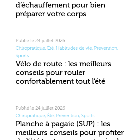
d’échauffement pour bien
préparer votre corps
Publié le 24 juillet 2026
Chiropratique
,
Été
,
Habitudes de vie
,
Prévention
,
Sports
Vélo de route : les meilleurs
conseils pour rouler
confortablement tout l’été
Publié le 24 juillet 2026
Chiropratique
,
Été
,
Prévention
,
Sports
Planche à pagaie (SUP) : les
meilleurs conseils pour profiter