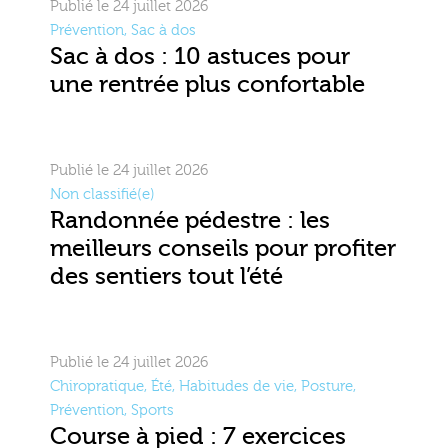
Publié le 24 juillet 2026
Prévention
,
Sac à dos
Sac à dos : 10 astuces pour
une rentrée plus confortable
Publié le 24 juillet 2026
Non classifié(e)
Randonnée pédestre : les
meilleurs conseils pour profiter
des sentiers tout l’été
Publié le 24 juillet 2026
Chiropratique
,
Été
,
Habitudes de vie
,
Posture
,
Prévention
,
Sports
Course à pied : 7 exercices