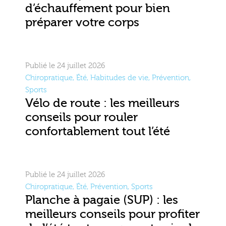
d’échauffement pour bien
préparer votre corps
Publié le 24 juillet 2026
Chiropratique
,
Été
,
Habitudes de vie
,
Prévention
,
Sports
Vélo de route : les meilleurs
conseils pour rouler
confortablement tout l’été
Publié le 24 juillet 2026
Chiropratique
,
Été
,
Prévention
,
Sports
Planche à pagaie (SUP) : les
meilleurs conseils pour profiter