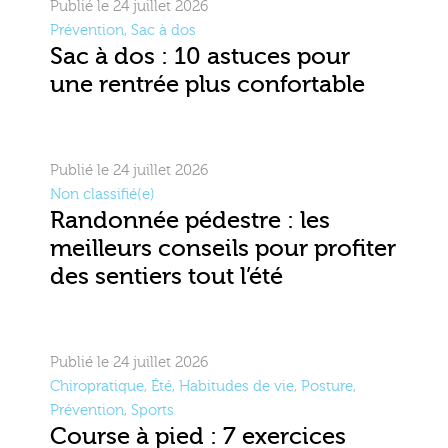
Publié le 24 juillet 2026
Prévention
,
Sac à dos
Sac à dos : 10 astuces pour
une rentrée plus confortable
Publié le 24 juillet 2026
Non classifié(e)
Randonnée pédestre : les
meilleurs conseils pour profiter
des sentiers tout l’été
Publié le 24 juillet 2026
Chiropratique
,
Été
,
Habitudes de vie
,
Posture
,
Prévention
,
Sports
Course à pied : 7 exercices