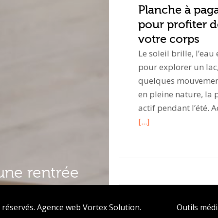
Planche à pagai
pour profiter d
votre corps
Le soleil brille, l’ea
pour explorer un lac
quelques mouvements
en pleine nature, la 
actif pendant l’été
[...]
une rentrée
 réservés.
Agence web
Vortex Solution
.
Outils méd