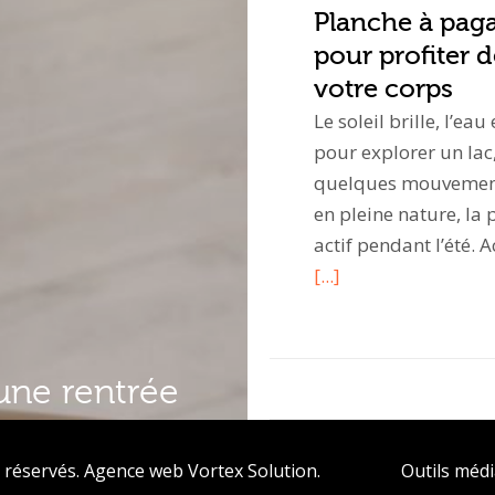
Planche à pagai
pour profiter d
votre corps
Le soleil brille, l’ea
pour explorer un lac
quelques mouvements
en pleine nature, la 
actif pendant l’été
[...]
une rentrée
 réservés.
Agence web
Vortex Solution
.
Outils méd