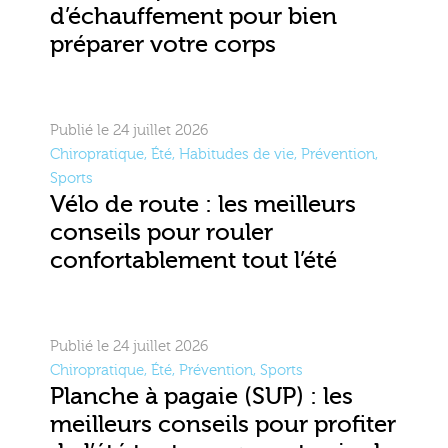
d’échauffement pour bien
préparer votre corps
Publié le 24 juillet 2026
Chiropratique
,
Été
,
Habitudes de vie
,
Prévention
,
Sports
Vélo de route : les meilleurs
conseils pour rouler
confortablement tout l’été
Publié le 24 juillet 2026
Chiropratique
,
Été
,
Prévention
,
Sports
Planche à pagaie (SUP) : les
meilleurs conseils pour profiter