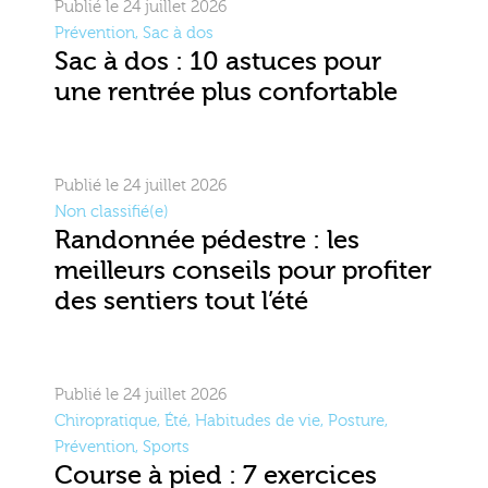
Publié le 24 juillet 2026
Prévention
,
Sac à dos
Sac à dos : 10 astuces pour
une rentrée plus confortable
Publié le 24 juillet 2026
Non classifié(e)
Randonnée pédestre : les
meilleurs conseils pour profiter
des sentiers tout l’été
Publié le 24 juillet 2026
Chiropratique
,
Été
,
Habitudes de vie
,
Posture
,
Prévention
,
Sports
Course à pied : 7 exercices