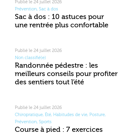
Publié le 24 juillet 2026
Prévention
,
Sac à dos
Sac à dos : 10 astuces pour
une rentrée plus confortable
Publié le 24 juillet 2026
Non classifié(e)
Randonnée pédestre : les
meilleurs conseils pour profiter
des sentiers tout l’été
Publié le 24 juillet 2026
Chiropratique
,
Été
,
Habitudes de vie
,
Posture
,
Prévention
,
Sports
Course à pied : 7 exercices