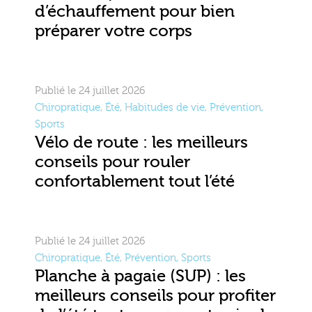
d’échauffement pour bien
préparer votre corps
Publié le 24 juillet 2026
Chiropratique
,
Été
,
Habitudes de vie
,
Prévention
,
Sports
Vélo de route : les meilleurs
conseils pour rouler
confortablement tout l’été
Publié le 24 juillet 2026
Chiropratique
,
Été
,
Prévention
,
Sports
Planche à pagaie (SUP) : les
meilleurs conseils pour profiter