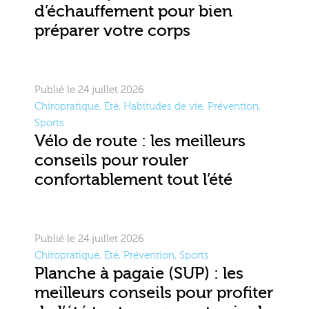
d’échauffement pour bien
préparer votre corps
Publié le 24 juillet 2026
Chiropratique
,
Été
,
Habitudes de vie
,
Prévention
,
Sports
Vélo de route : les meilleurs
conseils pour rouler
confortablement tout l’été
Publié le 24 juillet 2026
Chiropratique
,
Été
,
Prévention
,
Sports
Planche à pagaie (SUP) : les
meilleurs conseils pour profiter