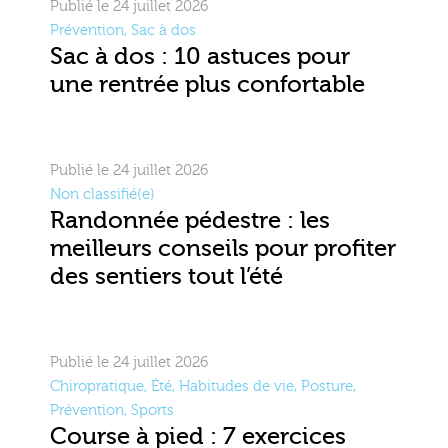
Publié le 24 juillet 2026
Prévention
,
Sac à dos
Sac à dos : 10 astuces pour
une rentrée plus confortable
Publié le 24 juillet 2026
Non classifié(e)
Randonnée pédestre : les
meilleurs conseils pour profiter
des sentiers tout l’été
Publié le 24 juillet 2026
Chiropratique
,
Été
,
Habitudes de vie
,
Posture
,
Prévention
,
Sports
Course à pied : 7 exercices