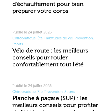
d’échauffement pour bien
préparer votre corps
Publié le 24 juillet 2026
Chiropratique
,
Été
,
Habitudes de vie
,
Prévention
,
Sports
Vélo de route : les meilleurs
conseils pour rouler
confortablement tout l’été
Publié le 24 juillet 2026
Chiropratique
,
Été
,
Prévention
,
Sports
Planche à pagaie (SUP) : les
meilleurs conseils pour profiter