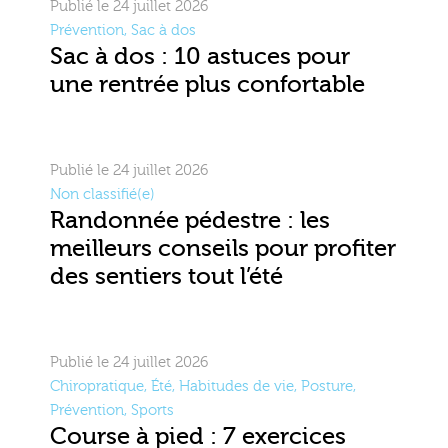
Publié le 24 juillet 2026
Prévention
,
Sac à dos
Sac à dos : 10 astuces pour
une rentrée plus confortable
Publié le 24 juillet 2026
Non classifié(e)
Randonnée pédestre : les
meilleurs conseils pour profiter
des sentiers tout l’été
Publié le 24 juillet 2026
Chiropratique
,
Été
,
Habitudes de vie
,
Posture
,
Prévention
,
Sports
Course à pied : 7 exercices