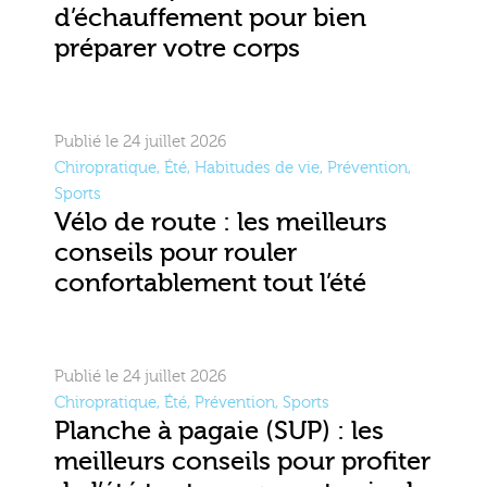
d’échauffement pour bien
préparer votre corps
Publié le 24 juillet 2026
Chiropratique
,
Été
,
Habitudes de vie
,
Prévention
,
Sports
Vélo de route : les meilleurs
conseils pour rouler
confortablement tout l’été
Publié le 24 juillet 2026
Chiropratique
,
Été
,
Prévention
,
Sports
Planche à pagaie (SUP) : les
meilleurs conseils pour profiter