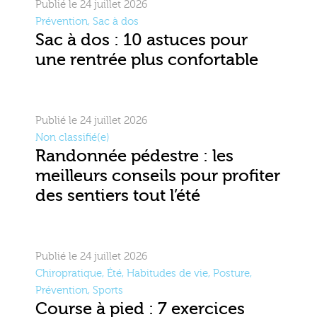
Publié le 24 juillet 2026
Prévention
,
Sac à dos
Sac à dos : 10 astuces pour
une rentrée plus confortable
Publié le 24 juillet 2026
Non classifié(e)
Randonnée pédestre : les
meilleurs conseils pour profiter
des sentiers tout l’été
Publié le 24 juillet 2026
Chiropratique
,
Été
,
Habitudes de vie
,
Posture
,
Prévention
,
Sports
Course à pied : 7 exercices