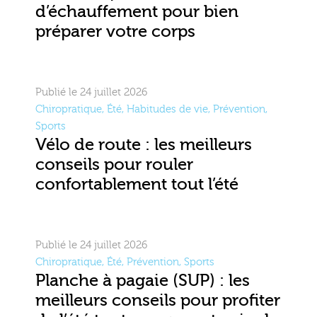
d’échauffement pour bien
préparer votre corps
Publié le 24 juillet 2026
Chiropratique
,
Été
,
Habitudes de vie
,
Prévention
,
Sports
Vélo de route : les meilleurs
conseils pour rouler
confortablement tout l’été
Publié le 24 juillet 2026
Chiropratique
,
Été
,
Prévention
,
Sports
Planche à pagaie (SUP) : les
meilleurs conseils pour profiter