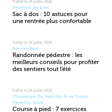
Publié le 24 juillet 2026
Prévention
,
Sac à dos
Sac à dos : 10 astuces pour
une rentrée plus confortable
Publié le 24 juillet 2026
Non classifié(e)
Randonnée pédestre : les
meilleurs conseils pour profiter
des sentiers tout l’été
Publié le 24 juillet 2026
Chiropratique
,
Été
,
Habitudes de vie
,
Posture
,
Prévention
,
Sports
Course à pied : 7 exercices